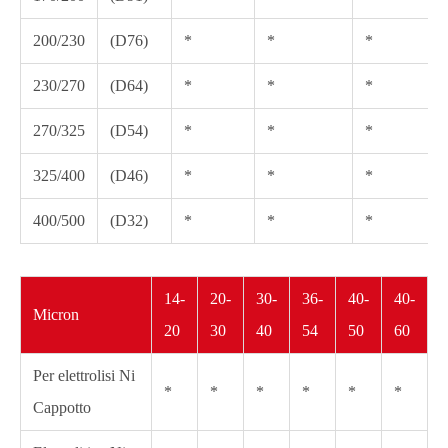
200/230
(D76)
*
*
*
230/270
(D64)
*
*
*
270/325
(D54)
*
*
*
325/400
(D46)
*
*
*
400/500
(D32)
*
*
*
14-
20-
30-
36-
40-
40-
Micron
20
30
40
54
50
60
Per elettrolisi Ni
*
*
*
*
*
*
Cappotto